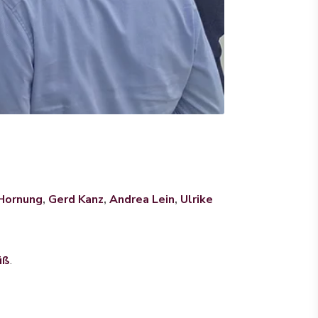
Hornung
,
Gerd Kanz
,
Andrea Lein
,
Ulrike
üß
.