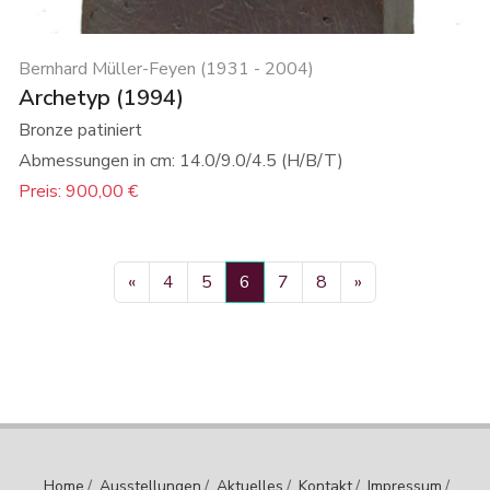
Bernhard Müller-Feyen (1931 - 2004)
Archetyp (1994)
Bronze patiniert
Abmessungen in cm: 14.0/9.0/4.5 (H/B/T)
Preis: 900,00 €
«
4
5
6
7
8
»
Home
/
Ausstellungen
/
Aktuelles
/
Kontakt
/
Impressum
/